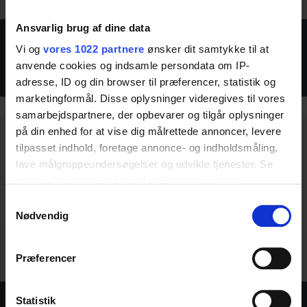
Ansvarlig brug af dine data
ROPOX DOWNLOADS
Vi og
vores 1022 partnere
ønsker dit samtykke til at
anvende cookies og indsamle persondata om IP-
SLIMLINE
adresse, ID og din browser til præferencer, statistik og
marketingformål. Disse oplysninger videregives til vores
samarbejdspartnere, der opbevarer og tilgår oplysninger
på din enhed for at vise dig målrettede annoncer, levere
tilpasset indhold, foretage annonce- og indholdsmåling,
lave målgruppeundersøgelser og udvikle tjenester. Se
mere information under
indstillinger
og i vores
persondatapolitik. Du kan altid trække dit samtykke
Samtykkevalg
tilbage eller ændre indstillinger fra vores
Nødvendig
"Cookiedeklaration", eller ved at trykke på "Privacy
trigger" ikonet.
Præferencer
Hvis du tillader det, vil vi også gerne:
Indsamle præcise oplysninger om din placering,
Statistik