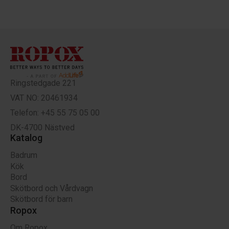
Ringstedgade 221
VAT NO: 20461934
Telefon: +45 55 75 05 00
DK-4700 Nästved
Katalog
Badrum
Kök
Bord
Skötbord och Vårdvagn
Skötbord för barn
Ropox
Om Ropox