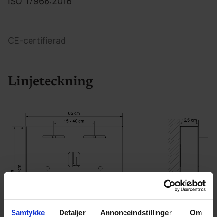
ISO 17966:2016
CE-certifierad
Linjeteckning
Samtykke
Detaljer
Annonceindstillinger
Om