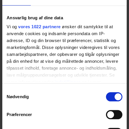
Ansvarlig brug af dine data
Vi og
vores 1022 partnere
ønsker dit samtykke til at
anvende cookies og indsamle persondata om IP-
adresse, ID og din browser til præferencer, statistik og
marketingformål. Disse oplysninger videregives til vores
samarbejdspartnere, der opbevarer og tilgår oplysninger
på din enhed for at vise dig målrettede annoncer, levere
tilpasset indhold, foretage annonce- og indholdsmåling,
Downloads
lave målgruppeundersøgelser og udvikle tjenester. Se
mere information under
indstillinger
og i vores
persondatapolitik. Du kan altid trække dit samtykke
Samtykkevalg
tilbage eller ændre indstillinger fra vores
Nødvendig
"Cookiedeklaration", eller ved at trykke på "Privacy
Brochure (pdf)
trigger" ikonet.
Præferencer
Bathroom_brochure_SE.pdf
Hvis du tillader det, vil vi også gerne: