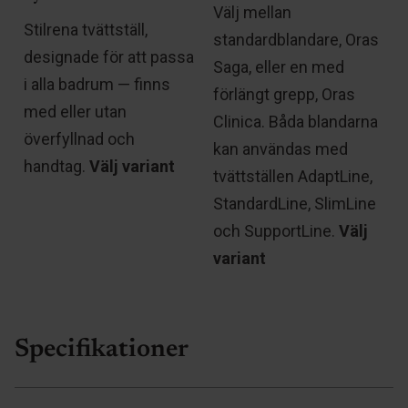
Välj mellan
Stilrena tvättställ,
standardblandare, Oras
designade för att passa
Saga, eller en med
i alla badrum — finns
förlängt grepp, Oras
med eller utan
Clinica. Båda blandarna
e
överfyllnad och
kan användas med
handtag.
Välj variant
tvättställen AdaptLine,
StandardLine, SlimLine
och SupportLine.
Välj
variant
Specifikationer