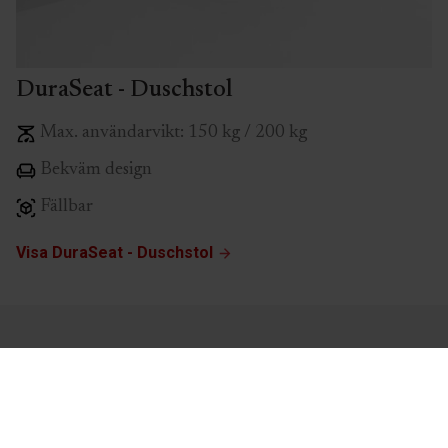
DuraSeat - Duschstol
Max. användarvikt: 150 kg / 200 kg
Bekväm design
Fällbar
Visa DuraSeat - Duschstol
Galleri
Få en överblick över produkten och alla dess
funktioner