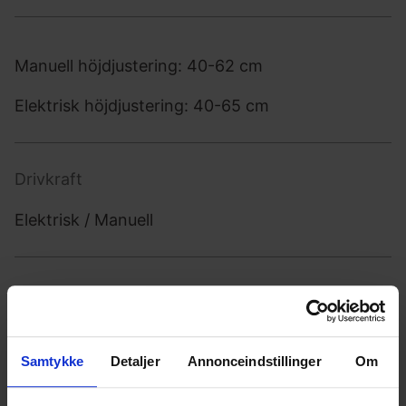
Manuell höjdjustering: 40-62 cm
Elektrisk höjdjustering: 40-65 cm
Drivkraft
Elektrisk / Manuell
Montering
Väggmonterad
Samtykke
Detaljer
Annonceindstillinger
Om