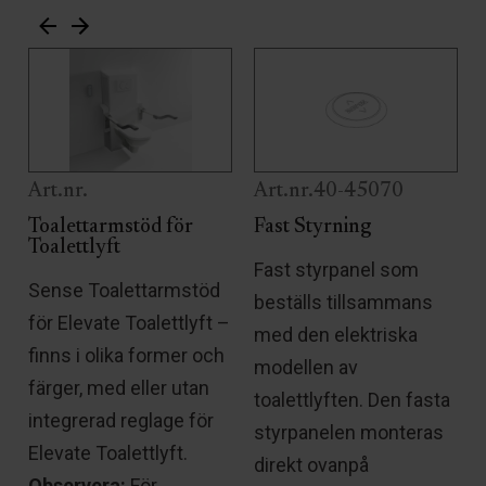
Art.nr.
Art.nr.40-45070
Toalettarmstöd för
Fast Styrning
Toalettlyft
l
Fast styrpanel som
Sense Toalettarmstöd
beställs tillsammans
för Elevate Toalettlyft –
.
med den elektriska
finns i olika former och
modellen av
färger, med eller utan
toalettlyften. Den fasta
integrerad reglage för
styrpanelen monteras
Elevate Toalettlyft.
direkt ovanpå
Observera:
För