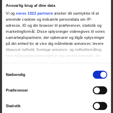
Maximal användarvikt enligt DS/EN ISO
Ansvarlig brug af dine data
17966:2016
Vi og
vores 1022 partnere
ønsker dit samtykke til at
300 kg
anvende cookies og indsamle persondata om IP-
adresse, ID og din browser til præferencer, statistik og
marketingformål. Disse oplysninger videregives til vores
samarbejdspartnere, der opbevarer og tilgår oplysninger
Spolningsfunktion
på din enhed for at vise dig målrettede annoncer, levere
tilpasset indhold, foretage annonce- og indholdsmåling,
3/6 liters (standard) kan justeras till 2/4,5 liter
lave målgruppeundersøgelser og udvikle tjenester. Se
mere information under
indstillinger
og i vores
persondatapolitik. Du kan altid trække dit samtykke
Samtykkevalg
Material
tilbage eller ændre indstillinger fra vores
Nødvendig
"Cookiedeklaration", eller ved at trykke på "Privacy
Ytbehandlat stål.
trigger" ikonet.
Rostfritt stål.
Præferencer
Plast
Hvis du tillader det, vil vi også gerne:
Indsamle præcise oplysninger om din placering,
Statistik
der kan være nøjagtig inden for få meter