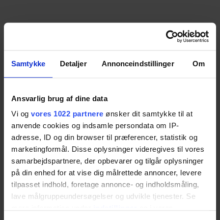
Samtykke
Detaljer
Annonceindstillinger
Om
Ansvarlig brug af dine data
Vi og
vores 1022 partnere
ønsker dit samtykke til at
anvende cookies og indsamle persondata om IP-
adresse, ID og din browser til præferencer, statistik og
marketingformål. Disse oplysninger videregives til vores
samarbejdspartnere, der opbevarer og tilgår oplysninger
på din enhed for at vise dig målrettede annoncer, levere
tilpasset indhold, foretage annonce- og indholdsmåling,
lave målgruppeundersøgelser og udvikle tjenester. Se
mere information under
indstillinger
og i vores
persondatapolitik. Du kan altid trække dit samtykke