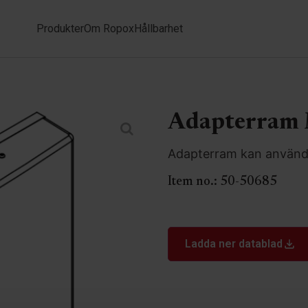
Produkter
Om Ropox
Hållbarhet
Adapterram
Adapterram kan använda
Item no.:
50-50685
Ladda ner datablad