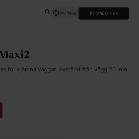
Kontakta oss
Svenska
 Maxi2
s för ojämna väggar. Avstånd från vägg 20 mm.