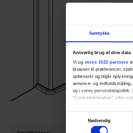
Samtykke
Ansvarlig brug af dine data
Vi og
vores 1022 partnere
øn
browser til præferencer, stat
opbevarer og tilgår oplysning
annonce- og indholdsmåling,
og i vores persondatapolitik. 
"Cookiedeklaration", eller ved
Hvis du tillader det, vil vi og
Samtykkevalg
Indsamle præcise oply
Nødvendig
Identificere din enhed
Specifikationer