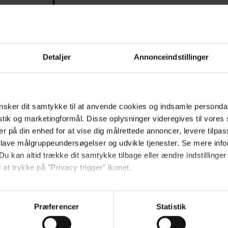
Detaljer
Annonceindstillinger
sker dit samtykke til at anvende cookies og indsamle personda
istik og marketingformål. Disse oplysninger videregives til vore
er på din enhed for at vise dig målrettede annoncer, levere tilpas
 lave målgruppeundersøgelser og udvikle tjenester. Se mere inf
Du kan altid trække dit samtykke tilbage eller ændre indstillinger
 at trykke på "Privacy trigger" ikonet.
så gerne:
sninger om din placering, der kan være nøjagtig inden for få me
Præferencer
Statistik
 baseret på en scanning af dens unikke karakteristika (fingerprin