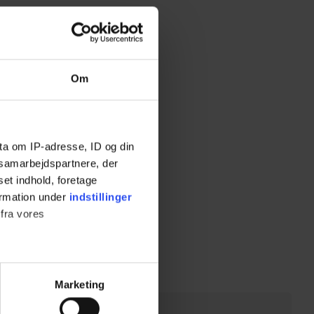
Om
ta om IP-adresse, ID og din
s samarbejdspartnere, der
set indhold, foretage
ormation under
indstillinger
 fra vores
ter
Marketing
ting)