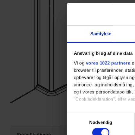
Samtykke
Ansvarlig brug af dine data
Vi og
vores 1022 partnere
øn
browser til præferencer, stat
opbevarer og tilgår oplysning
annonce- og indholdsmåling,
og i vores persondatapolitik. 
"Cookiedeklaration", eller ved
Hvis du tillader det, vil vi og
Samtykkevalg
Indsamle præcise oply
Nødvendig
Identificere din enhed
Specifikationer