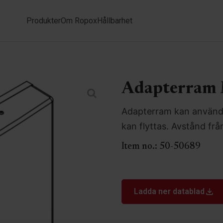
Produkter
Om Ropox
Hållbarhet
Adapterram
Adapterram kan användas
kan flyttas. Avstånd f
Item no.:
50-50689
Ladda ner datablad