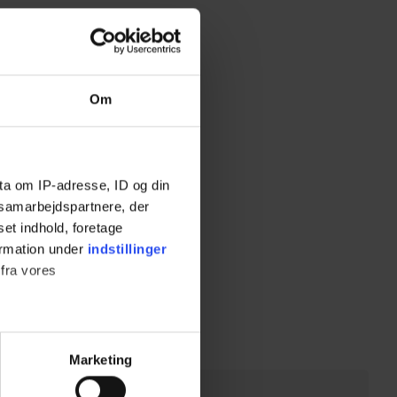
Om
ta om IP-adresse, ID og din
s samarbejdspartnere, der
set indhold, foretage
ormation under
indstillinger
 fra vores
ter
Marketing
ting)