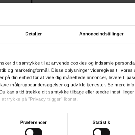
Detaljer
Annonceindstillinger
sker dit samtykke til at anvende cookies og indsamle personda
istik og marketingformål. Disse oplysninger videregives til vore
er på din enhed for at vise dig målrettede annoncer, levere tilpas
 lave målgruppeundersøgelser og udvikle tjenester. Se mere inf
Du kan altid trække dit samtykke tilbage eller ændre indstillinger
 at trykke på "Privacy trigger" ikonet.
så gerne:
sninger om din placering, der kan være nøjagtig inden for få me
Præferencer
Statistik
 baseret på en scanning af dens unikke karakteristika (fingerprin