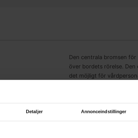
Den centrala bromsen för M
över bordets rörelse. Den
det möjligt för vårdpersona
säkerställer trygghet vid 
ergonomiska designen gör 
och stöd för användaren bi
Detaljer
Annonceindstillinger
säkerhet och komfort och
och effektivt i vårdmiljöer.