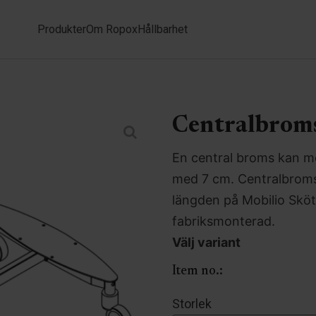
Produkter
Om Ropox
Hållbarhet
Centralbroms
En central broms kan m
med 7 cm. Centralbroms
längden på Mobilio Sköt
fabriksmonterad.
Välj variant
Item no.:
Storlek