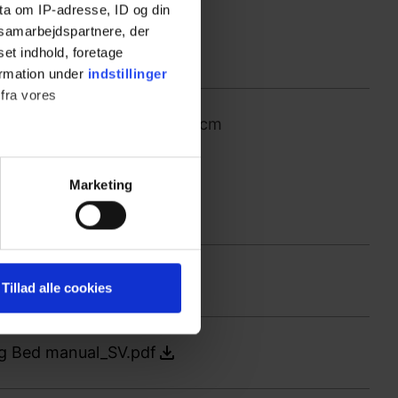
ta om IP-adresse, ID og din
s samarbejdspartnere, der
set indhold, foretage
ormation under
indstillinger
 fra vores
r höjden på Mobilio med 7 cm
ter
Marketing
ting)
 medier og til at analysere
437_1025_SE.pdf
Tillad alle cookies
nden for sociale medier,
e oplysninger, du har givet
ng Bed manual_SV.pdf