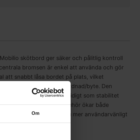
obilio skötbord ger säker och pålitlig kontroll
 centrala bromsen är enkel att använda och gör
l att snabbt låsa bordet på plats, vilket
förflyttningar och vid omvårdnad/byte. Den
användningen enkel samtidigt som stabilitet
behålls. Detta viktiga tillbehör ökar både
Om
 gör Mobilio skötbord ännu mer användarvänligt