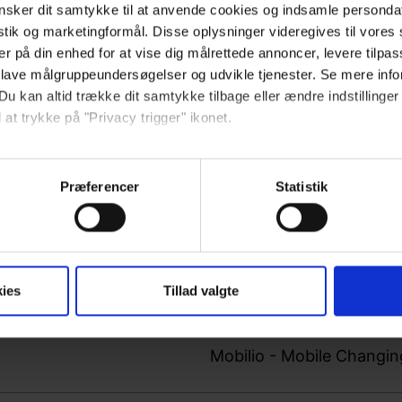
sker dit samtykke til at anvende cookies og indsamle personda
istik og marketingformål. Disse oplysninger videregives til vore
er på din enhed for at vise dig målrettede annoncer, levere tilpas
 lave målgruppeundersøgelser og udvikle tjenester. Se mere inf
Du kan altid trække dit samtykke tilbage eller ændre indstillinger
 at trykke på "Privacy trigger" ikonet.
Den centrala bromsen öka
så gerne:
sninger om din placering, der kan være nøjagtig inden for få me
Præferencer
Statistik
 baseret på en scanning af dens unikke karakteristika (fingerprin
ebsitet.
se vores indhold og annoncer, til at vise dig funktioner til sociale
Bathroom_brochure_1962
ies
Tillad valgte
oplysninger om din brug af vores hjemmeside med vores partnere i
ysepartnere. Vores partnere kan kombinere disse data med andr
et fra din brug af deres tjenester.
Mobilio - Mobile Changi