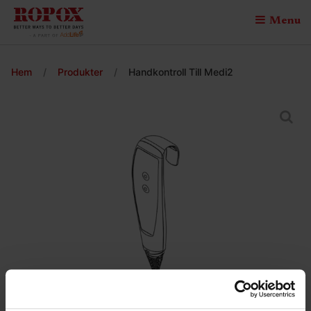
Menu
Hem
/
Produkter
/
Handkontroll Till Medi2