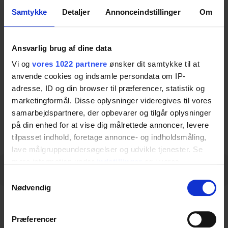
Samtykke
Detaljer
Annonceindstillinger
Om
Handkontroll Till Medi2
Ansvarlig brug af dine data
Manuell handkontroll med spiralkabel.
Vi og
vores 1022 partnere
ønsker dit samtykke til at
Item no.:
50-50730
anvende cookies og indsamle persondata om IP-
adresse, ID og din browser til præferencer, statistik og
marketingformål. Disse oplysninger videregives til vores
samarbejdspartnere, der opbevarer og tilgår oplysninger
Ladda ner datablad
på din enhed for at vise dig målrettede annoncer, levere
tilpasset indhold, foretage annonce- og indholdsmåling,
lave målgruppeundersøgelser og udvikle tjenester. Se
mere information under
indstillinger
og i vores
Specifikationer
persondatapolitik. Du kan altid trække dit samtykke
Samtykkevalg
tilbage eller ændre indstillinger fra vores
Nødvendig
"Cookiedeklaration", eller ved at trykke på "Privacy
Specifikationer
trigger" ikonet.
Præferencer