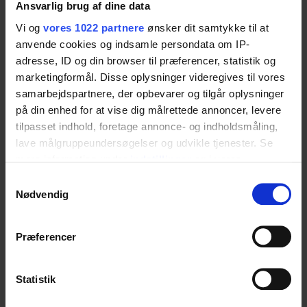
behov.
Ansvarlig brug af dine data
Vi og
vores 1022 partnere
ønsker dit samtykke til at
anvende cookies og indsamle persondata om IP-
Specifikationer
adresse, ID og din browser til præferencer, statistik og
marketingformål. Disse oplysninger videregives til vores
samarbejdspartnere, der opbevarer og tilgår oplysninger
på din enhed for at vise dig målrettede annoncer, levere
Max. användarvikt
tilpasset indhold, foretage annonce- og indholdsmåling,
lave målgruppeundersøgelser og udvikle tjenester. Se
Den höjdjusterbara enheten är belastningstestad
mere information under
indstillinger
og i vores
enligt SS/ISO 17966. Den maximala
persondatapolitik. Du kan altid trække dit samtykke
Samtykkevalg
användarvikten är som följer: 250 kg
tilbage eller ændre indstillinger fra vores
Nødvendig
"Cookiedeklaration", eller ved at trykke på "Privacy
trigger" ikonet.
Præferencer
Höjdjustering
Hvis du tillader det, vil vi også gerne:
200 mm
Indsamle præcise oplysninger om din placering,
Statistik
der kan være nøjagtig inden for få meter