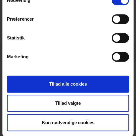
Nødvendig
"Cookiedeklaration", eller ved at trykke på "Privacy
trigger" ikonet.
Præferencer
Ladda ner datablad
Hvis du tillader det, vil vi også gerne:
Indsamle præcise oplysninger om din placering,
Statistik
der kan være nøjagtig inden for få meter
Specifikationer
Identificere din enhed baseret på en scanning af
Marketing
dens unikke karakteristika (fingerprinting)
Dine valg anvendes på hele websitet.
Specifikationer
Vi bruger cookies til at tilpasse vores indhold og
Tillad alle cookies
annoncer, til at vise dig funktioner til sociale medier og til
at analysere vores trafik. Vi deler også oplysninger om
Tillad valgte
din brug af vores hjemmeside med vores partnere inden
for sociale medier, annonceringspartnere og
analysepartnere. Vores partnere kan kombinere disse
Kun nødvendige cookies
data med andre oplysninger, du har givet dem, eller som
Ringstedgade 221
de har indsamlet fra din brug af deres tjenester.