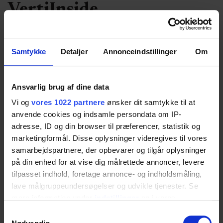
VertiInside
Lägg till ljus i den nedre säkerhetsstoppplattan,
välj samma bredd som skåpet och var medveten
Samtykke
Detaljer
Annonceindstillinger
Om
om de två olika skåpdjupen.
Välj variant
Ansvarlig brug af dine data
Item no.:
Vi og
vores 1022 partnere
ønsker dit samtykke til at
anvende cookies og indsamle persondata om IP-
Köksöverskåp djup
adresse, ID og din browser til præferencer, statistik og
26.5 cm
31 cm
marketingformål. Disse oplysninger videregives til vores
samarbejdspartnere, der opbevarer og tilgår oplysninger
på din enhed for at vise dig målrettede annoncer, levere
Säkerhetsstopp-plattans längd
tilpasset indhold, foretage annonce- og indholdsmåling,
lave målgruppeundersøgelser og udvikle tjenester. Se
mere information under
indstillinger
og i vores
persondatapolitik. Du kan altid trække dit samtykke
Samtykkevalg
tilbage eller ændre indstillinger fra vores