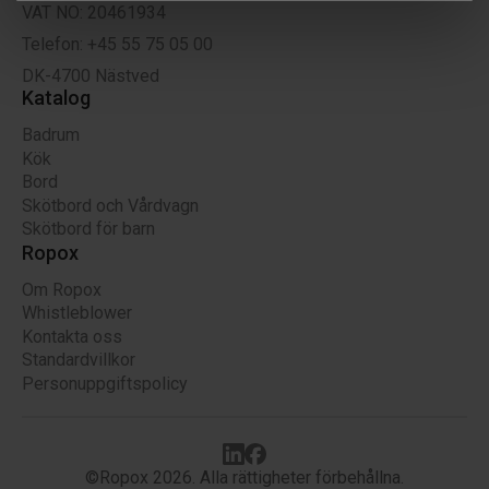
VAT NO: 20461934
Telefon: +45 55 75 05 00
DK-4700 Nästved
Katalog
Badrum
Kök
Bord
Skötbord och Vårdvagn
Skötbord för barn
Ropox
Om Ropox
Whistleblower
Kontakta oss
Standardvillkor
Personuppgiftspolicy
©Ropox 2026. Alla rättigheter förbehållna.