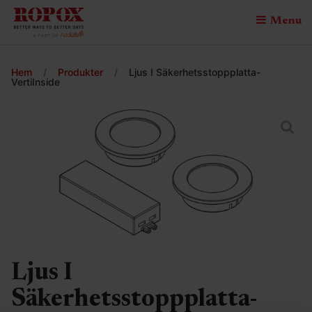
Menu
Hem
/
Produkter
/
Ljus I Säkerhetsstoppplatta-
VertiInside
Ljus I
Säkerhetsstoppplatta-