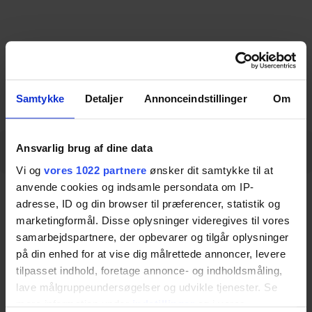
Ladda ner datablad
Samtykke
Detaljer
Annonceindstillinger
Om
Ansvarlig brug af dine data
Beskrivning
Specifikationer
Linjeteckning
Vi og
vores 1022 partnere
ønsker dit samtykke til at
anvende cookies og indsamle persondata om IP-
Beskrivning
adresse, ID og din browser til præferencer, statistik og
marketingformål. Disse oplysninger videregives til vores
samarbejdspartnere, der opbevarer og tilgår oplysninger
Madrass för skötbord är ett praktiskt och
på din enhed for at vise dig målrettede annoncer, levere
tilpasset indhold, foretage annonce- og indholdsmåling,
bekvämt tillbehör, designat för både Mobilio och
lave målgruppeundersøgelser og udvikle tjenester. Se
Vario skötbord. Med en tjocklek på 3 cm och en
mere information under
indstillinger
og i vores