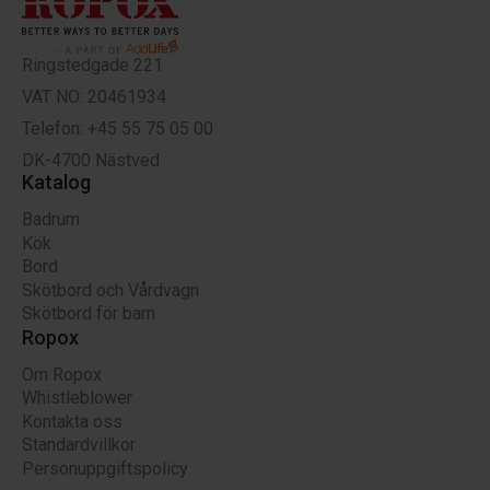
Ringstedgade 221
VAT NO: 20461934
Telefon: +45 55 75 05 00
DK-4700 Nästved
Katalog
Badrum
Kök
Bord
Skötbord och Vårdvagn
Skötbord för barn
Ropox
Om Ropox
Whistleblower
Kontakta oss
Standardvillkor
Personuppgiftspolicy