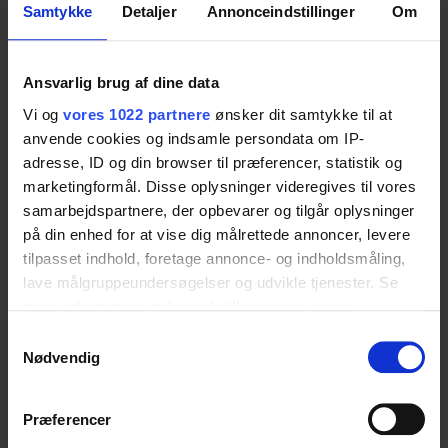
Samtykke
Detaljer
Annonceindstillinger
Om
gångförmåga. Det enkla justeringssystemet gör
det möjligt att ofta anpassa tvättstället för olika
användare och assistenter. Det sidleds
Ansvarlig brug af dine data
justerbara området är 35 cm.
Vi og
vores 1022 partnere
ønsker dit samtykke til at
anvende cookies og indsamle persondata om IP-
adresse, ID og din browser til præferencer, statistik og
Specifikationer
marketingformål. Disse oplysninger videregives til vores
samarbejdspartnere, der opbevarer og tilgår oplysninger
på din enhed for at vise dig målrettede annoncer, levere
tilpasset indhold, foretage annonce- og indholdsmåling,
Artikelnr
lave målgruppeundersøgelser og udvikle tjenester. Se
mere information under
indstillinger
og i vores
40-44030
persondatapolitik. Du kan altid trække dit samtykke
Samtykkevalg
tilbage eller ændre indstillinger fra vores
Nødvendig
"Cookiedeklaration", eller ved at trykke på "Privacy
Användning
trigger" ikonet.
Præferencer
Ropox sidjustering för Support-tvättställ är ett