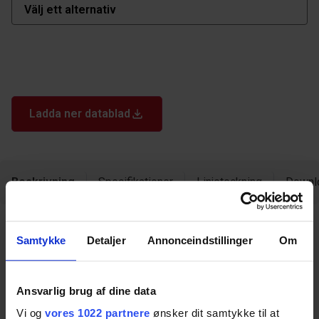
Ladda ner datablad
Beskrivning
Specifikationer
Linjeteckning
Downl
Beskrivning
Samtykke
Detaljer
Annonceindstillinger
Om
Teleskopiska kåpor för Flexi-ben ger en ren och
Ansvarlig brug af dine data
estetisk finish genom att dölja de höjdjusterbara
Vi og
vores 1022 partnere
ønsker dit samtykke til at