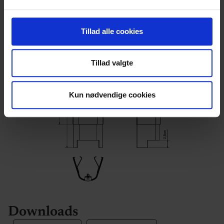
Dine valg anvendes på hele websitet.
Vi bruger cookies til at tilpasse vores indhold og
Tillad alle cookies
annoncer, til at vise dig funktioner til sociale medier og til
at analysere vores trafik. Vi deler også oplysninger om
Tillad valgte
din brug af vores hjemmeside med vores partnere inden
for sociale medier, annonceringspartnere og
analysepartnere. Vores partnere kan kombinere disse
Kun nødvendige cookies
data med andre oplysninger, du har givet dem, eller som
de har indsamlet fra din brug af deres tjenester.
Downloads