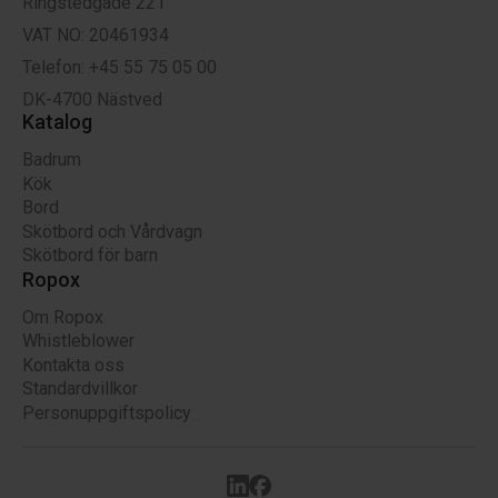
Ringstedgade 221
VAT NO: 20461934
Telefon: +45 55 75 05 00
DK-4700 Nästved
Katalog
Badrum
Kök
Bord
Skötbord och Vårdvagn
Skötbord för barn
Ropox
Om Ropox
Whistleblower
Kontakta oss
Standardvillkor
Personuppgiftspolicy