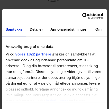
Samtykke
Detaljer
Annonceindstillinger
Om
Vattenlås
Ansvarlig brug af dine data
Om det inte finns något vattenlås i de fasta VVS-
Vi og
vores 1022 partnere
ønsker dit samtykke til at
installationerna kan detta vattenlås beställas
anvende cookies og indsamle persondata om IP-
med SwingLine handfatet och monteras i
adresse, ID og din browser til præferencer, statistik og
marketingformål. Disse oplysninger videregives til vores
enheten.
samarbejdspartnere, der opbevarer og tilgår oplysninger
Item no.:
40-41170
på din enhed for at vise dig målrettede annoncer, levere
tilpasset indhold, foretage annonce- og indholdsmåling,
lave målgruppeundersøgelser og udvikle tjenester. Se
mere information under
indstillinger
og i vores
Ladda ner datablad
persondatapolitik. Du kan altid trække dit samtykke
Samtykkevalg