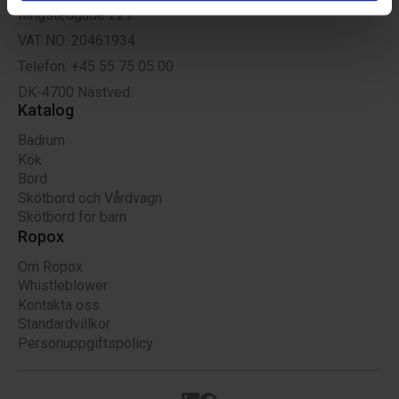
de har indsamlet fra din brug af deres tjenester.
Ringstedgade 221
VAT NO: 20461934
Telefon: +45 55 75 05 00
DK-4700 Nästved
Katalog
Badrum
Kök
Bord
Skötbord och Vårdvagn
Skötbord för barn
Ropox
Om Ropox
Whistleblower
Kontakta oss
Standardvillkor
Personuppgiftspolicy